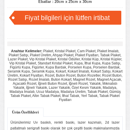
Ebatlar : 20cm x 25cm x 30cm
Fiyat bilgileri için lütfen irtibat
kurunuz...
Anahtar Kelimeler:
Plaket, Kristal Plaket, Cam Plaket, Plaket İmalatı,
Plaket Satışı, Plaket Üretim, Ahşap Plaket, Plaket Fiyatları, Tabak Plaket,
Lazer Plaket, Vip Kristal Plaket, Kristal Ödüller, Kristal Küp, Kristal Küpler,
Vip Kristal Plaket, Standart Kristal Plaket, Kupa, İthal Kupa, Kupa Satışı,
Figürlü Kupa, Figürler, Kupa Bardak, Porselen Kupa, Porselen Bardak,
Seramik Kupa, Seramik Kupa, Kokart, Kokart İmalatı, Kokart Satışı, Kokart
Üretim, Kokart Fiyatları, Rozet, Buton Rozet, Buton Rozetler, Rozet Buton,
Rozet Satışı, Rozet İmalatı, Buton Kokart, Magnet Rozet, Magnet Açacak,
Açacaklı Rozet, İğneli Buton Rozet, İğneli Rozet, Yakalık, Mıknatıslı
Yakalık, İğneli Yakalık, Lazer Yakalık, Özel Kesm Yakalık, Madalya,
Madalya İmalatı, Ucuz Madalya, Madalya Üretim, Tabak Plaket, Gümüş
Tabak Plaket, Altın Tabak Plaket, İthal Tabak, Yerl Tabak, Tabak Plaket
Fiyatları
Ürün Özellikleri
Ürünülerimiz Uv baskılı, renkli baskı, lazer kazımalı, 2d lazer
patlatmalı serigrafi baskı olarak bir çok çeşitli baskı makinalarımızda