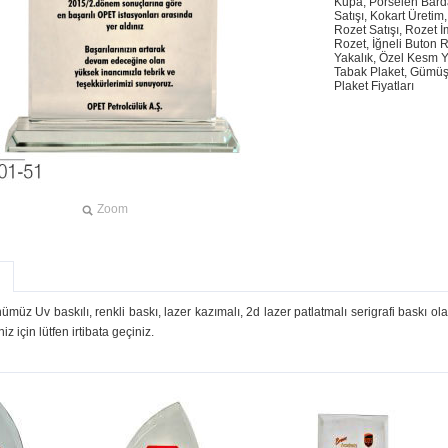
Kupa, Porselen Barda
Satışı, Kokart Üretim
Rozet Satışı, Rozet 
Rozet, İğneli Buton Ro
Yakalık, Özel Kesm Y
Tabak Plaket, Gümüş 
Plaket Fiyatları
Zoom
ümüz Uv baskılı, renkli baskı, lazer kazımalı, 2d lazer patlatmalı serigrafi baskı ol
iz için lütfen irtibata geçiniz.