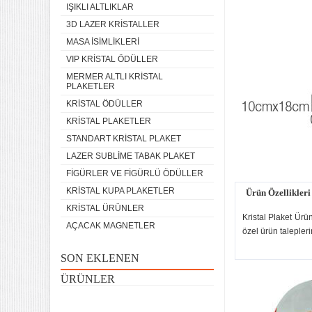
IŞIKLI ALTLIKLAR
3D LAZER KRISTALLER
MASA ISIMLIKLERI
VIP KRISTAL ÖDÜLLER
MERMER ALTLI KRISTAL
PLAKETLER
KRISTAL ÖDÜLLER
KRISTAL PLAKETLER
STANDART KRISTAL PLAKET
LAZER SUBLIME TABAK PLAKET
FIGÜRLER VE FIGÜRLÜ ÖDÜLLER
KRISTAL KUPA PLAKETLER
Ürün Özellikleri
KRISTAL ÜRÜNLER
Kristal Plaket Ürün
AÇACAK MAGNETLER
özel ürün taleplerin
SON EKLENEN
ÜRÜNLER