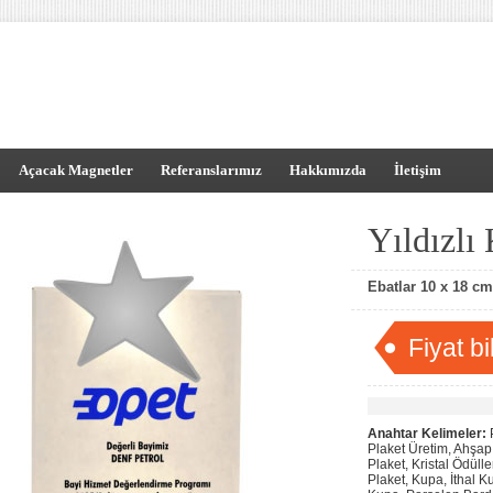
Açacak Magnetler
Referanslarımız
Hakkımızda
İletişim
Yıldızlı 
Ebatlar 10 x 18 c
Fiyat bi
Anahtar Kelimeler:
P
Plaket Üretim, Ahşap 
Plaket, Kristal Ödüller
Plaket, Kupa, İthal K