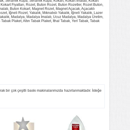
k, Seramik Kupa, Seramik Kupa, Kokart, Kokart İmalatı, Kokart
, Kokart Fiyatları, Rozet, Buton Rozet, Buton Rozetler, Rozet Buton,
İmalatı, Buton Kokart, Magnet Rozet, Magnet Açacak, Açacaklı
zet, İğneli Rozet, Yakalık, Mıknatıslı Yakalık, İğneli Yakalık, Lazer
akalık, Madalya, Madalya İmalatı, Ucuz Madalya, Madalya Üretim,
Tabak Plaket, Altın Tabak Plaket, İthal Tabak, Yerl Tabak, Tabak
arak bir çok çeşitli baskı makinalarımızda hazırlanmaktadır. İsteğe