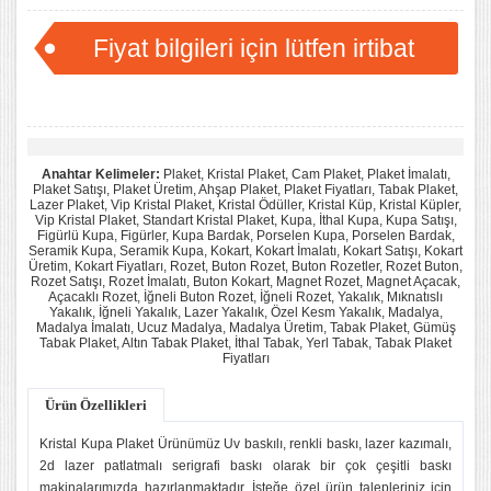
Fiyat bilgileri için lütfen irtibat
kurunuz...
Anahtar Kelimeler:
Plaket, Kristal Plaket, Cam Plaket, Plaket İmalatı,
Plaket Satışı, Plaket Üretim, Ahşap Plaket, Plaket Fiyatları, Tabak Plaket,
Lazer Plaket, Vip Kristal Plaket, Kristal Ödüller, Kristal Küp, Kristal Küpler,
Vip Kristal Plaket, Standart Kristal Plaket, Kupa, İthal Kupa, Kupa Satışı,
Figürlü Kupa, Figürler, Kupa Bardak, Porselen Kupa, Porselen Bardak,
Seramik Kupa, Seramik Kupa, Kokart, Kokart İmalatı, Kokart Satışı, Kokart
Üretim, Kokart Fiyatları, Rozet, Buton Rozet, Buton Rozetler, Rozet Buton,
Rozet Satışı, Rozet İmalatı, Buton Kokart, Magnet Rozet, Magnet Açacak,
Açacaklı Rozet, İğneli Buton Rozet, İğneli Rozet, Yakalık, Mıknatıslı
Yakalık, İğneli Yakalık, Lazer Yakalık, Özel Kesm Yakalık, Madalya,
Madalya İmalatı, Ucuz Madalya, Madalya Üretim, Tabak Plaket, Gümüş
Tabak Plaket, Altın Tabak Plaket, İthal Tabak, Yerl Tabak, Tabak Plaket
Fiyatları
Ürün Özellikleri
Kristal Kupa Plaket Ürünümüz Uv baskılı, renkli baskı, lazer kazımalı,
2d lazer patlatmalı serigrafi baskı olarak bir çok çeşitli baskı
makinalarımızda hazırlanmaktadır. İsteğe özel ürün talepleriniz için