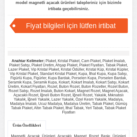
model magnetli açacak ürünleri talepleriniz için bizimle
irtibata geçebilirsiniz.
Fiyat bilgileri için lütfen irtibat
kurunuz...
Anahtar Kelimeler:
Plaket, Kristal Plaket, Cam Plaket, Plaket İmalatı,
Plaket Satışı, Plaket Üretim, Ahşap Plaket, Plaket Fiyatları, Tabak Plaket,
Lazer Plaket, Vip Kristal Plaket, Kristal Ödüller, Kristal Küp, Kristal Küpler,
Vip Kristal Plaket, Standart Kristal Plaket, Kupa, İthal Kupa, Kupa Satışı,
Figürlü Kupa, Figürler, Kupa Bardak, Porselen Kupa, Porselen Bardak,
Seramik Kupa, Seramik Kupa, Kokart, Kokart İmalatı, Kokart Satışı, Kokart
Üretim, Kokart Fiyatları, Rozet, Buton Rozet, Buton Rozetler, Rozet Buton,
Rozet Satışı, Rozet İmalatı, Buton Kokart, Magnet Rozet, Magnet Açacak,
Açacaklı Rozet, İğneli Buton Rozet, İğneli Rozet, Yakalık, Mıknatıslı
Yakalık, İğneli Yakalık, Lazer Yakalık, Özel Kesm Yakalık, Madalya,
Madalya İmalatı, Ucuz Madalya, Madalya Üretim, Tabak Plaket, Gümüş
Tabak Plaket, Altın Tabak Plaket, İthal Tabak, Yerl Tabak, Tabak Plaket
Fiyatları
Ürün Özellikleri
Magnetli Açacak Ürünleri Açacaklı Magnet Rozet Baskı Ürünleri