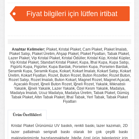
Fiyat bilgileri için lütfen irtibat
kurunuz...
Anahtar Kelimeler:
Plaket, Kristal Plaket, Cam Plaket, Plaket İmalatı,
Plaket Satışı, Plaket Üretim, Ahşap Plaket, Plaket Fiyatları, Tabak Plaket,
Lazer Plaket, Vip Kristal Plaket, Kristal Ödüller, Kristal Küp, Kristal Küpler,
Vip Kristal Plaket, Standart Kristal Plaket, Kupa, İthal Kupa, Kupa Satışı,
Figürlü Kupa, Figürler, Kupa Bardak, Porselen Kupa, Porselen Bardak,
Seramik Kupa, Seramik Kupa, Kokart, Kokart İmalatı, Kokart Satışı, Kokart
Üretim, Kokart Fiyatları, Rozet, Buton Rozet, Buton Rozetler, Rozet Buton,
Rozet Satışı, Rozet İmalatı, Buton Kokart, Magnet Rozet, Magnet Açacak,
Açacaklı Rozet, İğneli Buton Rozet, İğneli Rozet, Yakalık, Mıknatıslı
Yakalık, İğneli Yakalık, Lazer Yakalık, Özel Kesm Yakalık, Madalya,
Madalya İmalatı, Ucuz Madalya, Madalya Üretim, Tabak Plaket, Gümüş
Tabak Plaket, Altın Tabak Plaket, İthal Tabak, Yerl Tabak, Tabak Plaket
Fiyatları
Ürün Özellikleri
Kristal Plaket Ürünümüz UV baskılı, renkli baskı, lazer kazımalı, 2D
lazer patlatmalı serigrafi baskı olarak bir çok çeşitli baskı
makinelerimizde hazırlanmaktadır. İsteğe özel ürün talepleriniz için