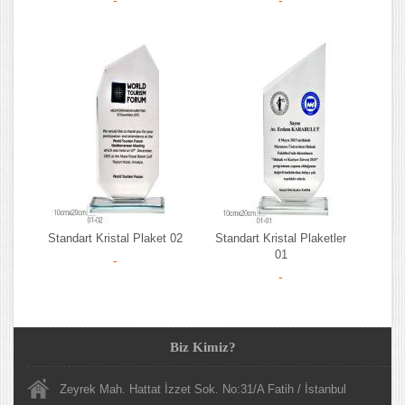
Standart Kristal Plaket 02
Standart Kristal Plaketler
01
-
-
Biz Kimiz?
Zeyrek Mah. Hattat İzzet Sok. No:31/A Fatih / İstanbul